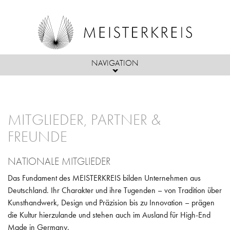
NAVIGATION
Direkt zum Inhalt
ÜBER UNS
MITGLIEDER, PARTNER &
MITGLIEDER
PASSION
FREUNDE
AKTIVITÄTEN
PARTNER & FREUNDE
MISSION
NATIONALE MITGLIEDER
PRESSE
PROJEKTE
AUFNAHMEKRITERIEN
ZIELE
Das Fundament des MEISTERKREIS bilden Unternehmen aus
PRESSEMITTEILUNGEN
KOOPERATIONEN
VORSTAND & BEIRAT
Deutschland. Ihr Charakter und ihre Tugenden – von Tradition über
Kunsthandwerk, Design und Präzision bis zu Innovation – prägen
DER MEISTERKREIS IN DER PRESSE
VERANSTALTUNGEN
COMPLIANCE
die Kultur hierzulande und stehen auch im Ausland für High-End
Made in Germany.