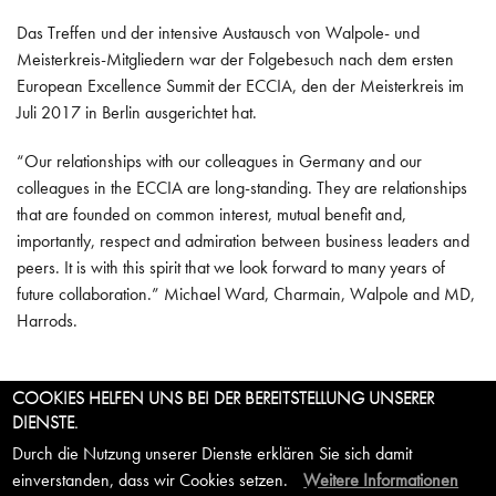
Das Treffen und der intensive Austausch von Walpole- und
Meisterkreis-Mitgliedern war der Folgebesuch nach dem ersten
European Excellence Summit der ECCIA, den der Meisterkreis im
Juli 2017 in Berlin ausgerichtet hat.
“Our relationships with our colleagues in Germany and our
colleagues in the ECCIA are long-standing. They are relationships
that are founded on common interest, mutual benefit and,
importantly, respect and admiration between business leaders and
peers. It is with this spirit that we look forward to many years of
future collaboration.” Michael Ward, Charmain, Walpole and MD,
Harrods.
COOKIES HELFEN UNS BEI DER BEREITSTELLUNG UNSERER
DIENSTE.
© 2026 MEISTERKREIS – DEUTSCHLAND
Durch die Nutzung unserer Dienste erklären Sie sich damit
UNTER DEN LINDEN 10 | 10117 BERLIN | TEL. +49 (0)30 700
einverstanden, dass wir Cookies setzen.
Weitere Informationen